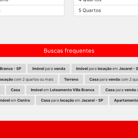
a
5 Quartos
Buscas frequentes
Branca - SP
Imóvel
para
venda
Imóvel
para
locação
em
Jacareí - 
locação
com 2 quartos ou mais
Terreno
Casa
para
venda
com 2 qua
Casa
Imóvel
em
Loteamento Villa Branca
Casa
para
venda
c
Imóvel
em
Centro
Casa
para
locação
em
Jacareí - SP
Apartament