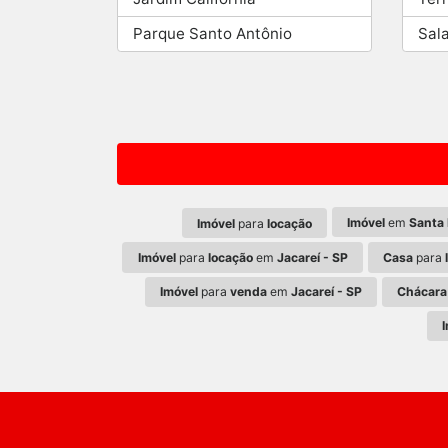
Parque Santo Antônio
Sal
Imóvel
em
Santa 
Imóvel
para
locação
Imóvel
para
locação
em
Jacareí - SP
Casa
para
Imóvel
para
venda
em
Jacareí - SP
Chácara