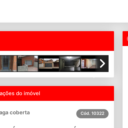
Next
ações do imóvel
Vaga coberta
Cód.
10322