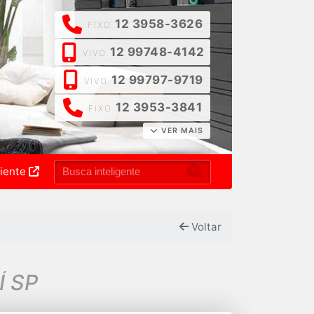
12 3958-3626
FIXO
12 99748-4142
VIVO
12 99797-9719
VIVO
12 3953-3841
FIXO
VER MAIS
liente
Voltar
Í SP