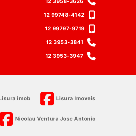
12 3958-3626
12 99748-4142
12 99797-9719
12 3953-3841
12 3953-3947
Lisura imob
Lisura Imoveis
Nicolau Ventura Jose Antonio