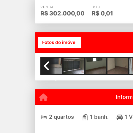
VENDA
IPTU
R$
302.000,00
R$
0,01
Fotos do imóvel
Previous
Inform
2 quartos
1 banh.
1 