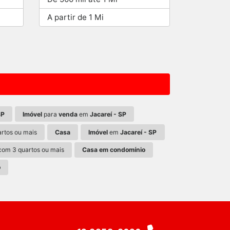
A partir de 1 Mi
SP
Imóvel
para
venda
em
Jacareí - SP
rtos ou mais
Casa
Imóvel
em
Jacareí - SP
om 3 quartos ou mais
Casa em condomínio
o