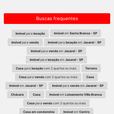
Buscas frequentes
Imóvel
em
Santa Branca - SP
Imóvel
para
locação
Imóvel
para
venda
Imóvel
para
locação
em
Jacareí - SP
Imóvel
para
venda
em
Jacareí - SP
Imóvel
para
locação
em
Jacareí - SP
Casa
para
locação
com 2 quartos ou mais
Terreno
Casa
para
venda
com 2 quartos ou mais
Casa
Imóvel
em
Jacareí - SP
Imóvel
para
venda
em
Jacareí - SP
Chácara
Casa
Imóvel
em
Loteamento Villa Branca
Casa
para
venda
com 3 quartos ou mais
Casa em condomínio
Imóvel
em
Centro