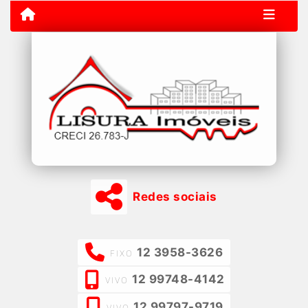
Redes sociais
12 3958-3626
FIXO
12 99748-4142
VIVO
12 99797-9719
VIVO