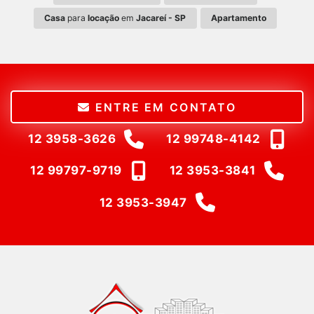
Casa
para
locação
em
Jacareí - SP
Apartamento
ENTRE EM CONTATO
12 3958-3626
12 99748-4142
12 99797-9719
12 3953-3841
12 3953-3947