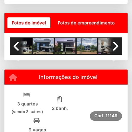
Fotos do imóvel
Fotos do empreendimento
Previous
Next
Informações do imóvel
3 quartos
2 banh.
(sendo 3 suítes)
Cód.
11149
9 vagas