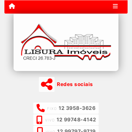
Redes sociais
12 3958-3626
FIXO
12 99748-4142
VIVO
12 99797-9719
VIVO