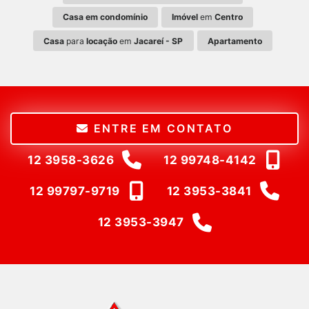
Casa em condomínio
Imóvel
em
Centro
Casa
para
locação
em
Jacareí - SP
Apartamento
ENTRE EM CONTATO
12 3958-3626
12 99748-4142
12 99797-9719
12 3953-3841
12 3953-3947