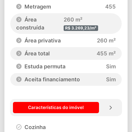
Metragem
455
Área
260 m²
construída
R$ 3.269,23/m²
Área privativa
260 m²
Área total
455 m²
Estuda permuta
Sim
Aceita financiamento
Sim
Características do imóvel
Cozinha