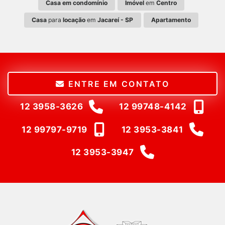
Casa em condomínio
Imóvel
em
Centro
Casa
para
locação
em
Jacareí - SP
Apartamento
ENTRE EM CONTATO
12 3958-3626
12 99748-4142
12 99797-9719
12 3953-3841
12 3953-3947