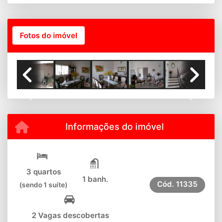
Fotos do imóvel
Previous
Next
Informações do imóvel
3 quartos
1 banh.
Cód.
11335
(sendo 1 suíte)
2 Vagas descobertas