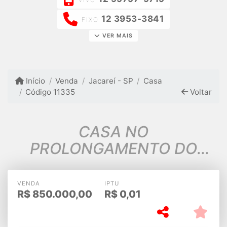
12 3953-3841
FIXO
VER MAIS
Início
Venda
Jacareí - SP
Casa
Código 11335
Voltar
CASA NO
PROLONGAMENTO DO
SANTA MARIA, ESTUDA
TROCA
VENDA
IPTU
R$
850.000,00
R$
0,01