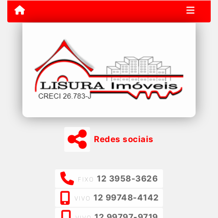
Redes sociais
12 3958-3626
FIXO
12 99748-4142
VIVO
12 99797-9719
VIVO