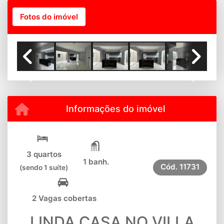
Fotos do imóvel
Previous
Next
Informações do imóvel
3 quartos
1 banh.
Cód.
11731
(sendo 1 suíte)
2 Vagas cobertas
LINDA CASA NO VILLA