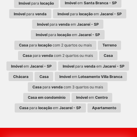
Imóvel
em
Santa Branca - SP
Imóvel
para
locação
Imóvel
para
venda
Imóvel
para
locação
em
Jacareí - SP
Imóvel
para
venda
em
Jacareí - SP
Imóvel
para
locação
em
Jacareí - SP
Casa
para
locação
com 2 quartos ou mais
Terreno
Casa
para
venda
com 2 quartos ou mais
Casa
Imóvel
em
Jacareí - SP
Imóvel
para
venda
em
Jacareí - SP
Chácara
Casa
Imóvel
em
Loteamento Villa Branca
Casa
para
venda
com 3 quartos ou mais
Casa em condomínio
Imóvel
em
Centro
Casa
para
locação
em
Jacareí - SP
Apartamento