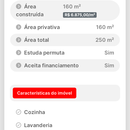
Área
160 m²
construída
R$ 6.875,00/m²
Área privativa
160 m²
Área total
250 m²
Estuda permuta
Sim
Aceita financiamento
Sim
Características do imóvel
Cozinha
Lavanderia