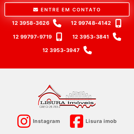
ENTRE EM CONTATO
12 3958-3626
12 99748-4142
12 99797-9719
12 3953-3841
12 3953-3947
Instagram
Lisura imob