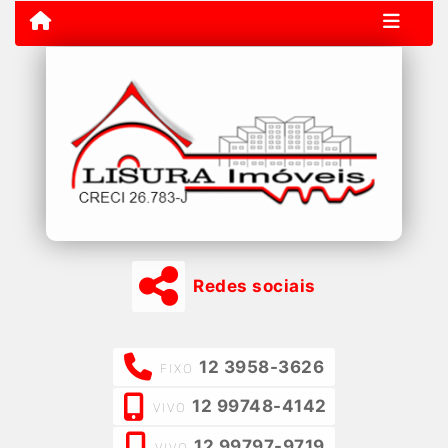
Redes sociais
12 3958-3626
FIXO
12 99748-4142
VIVO
12 99797-9719
VIVO