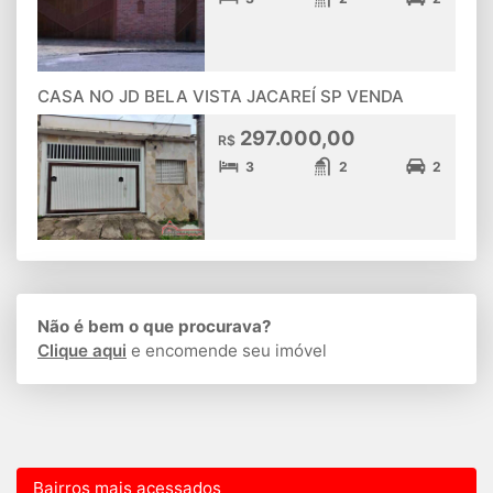
CASA NO JD BELA VISTA JACAREÍ SP VENDA
297.000,00
R$
3
2
2
Não é bem o que procurava?
Clique aqui
e encomende seu imóvel
Bairros mais acessados