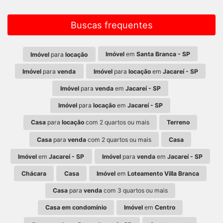
Buscas frequentes
Imóvel
em
Santa Branca - SP
Imóvel
para
locação
Imóvel
para
venda
Imóvel
para
locação
em
Jacareí - SP
Imóvel
para
venda
em
Jacareí - SP
Imóvel
para
locação
em
Jacareí - SP
Casa
para
locação
com 2 quartos ou mais
Terreno
Casa
para
venda
com 2 quartos ou mais
Casa
Imóvel
em
Jacareí - SP
Imóvel
para
venda
em
Jacareí - SP
Chácara
Casa
Imóvel
em
Loteamento Villa Branca
Casa
para
venda
com 3 quartos ou mais
Casa em condomínio
Imóvel
em
Centro