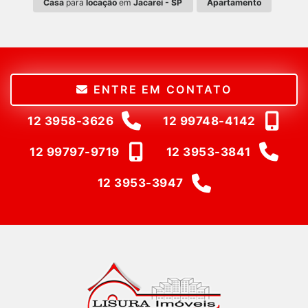
Casa
para
locação
em
Jacareí - SP
Apartamento
ENTRE EM CONTATO
12 3958-3626
12 99748-4142
12 99797-9719
12 3953-3841
12 3953-3947