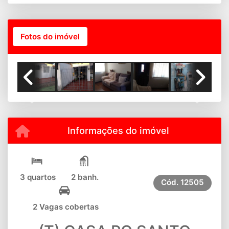
Fotos do imóvel
Previous
Next
Informações do imóvel
3 quartos
2 banh.
Cód.
12505
2 Vagas cobertas