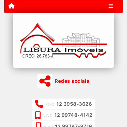
Redes sociais
12 3958-3626
FIXO
12 99748-4142
VIVO
12 99797-9719
VIVO