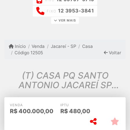
12 3953-3841
FIXO
VER MAIS
Início
Venda
Jacareí - SP
Casa
Código 12505
Voltar
(T) CASA PQ SANTO
ANTONIO JACAREÍ SP
ESTUDA PERMUTA COM
IMOVEL DE MENOR $
VENDA
IPTU
R$
400.000,00
R$
480,00