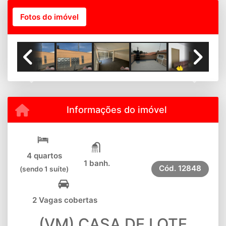
Fotos do imóvel
Previous
Next
Informações do imóvel
4 quartos
1 banh.
Cód.
12848
(sendo 1 suíte)
2 Vagas cobertas
(VM) CASA DE LOTE