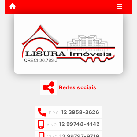
Redes sociais
12 3958-3626
FIXO
12 99748-4142
VIVO
12 99797-9719
VIVO