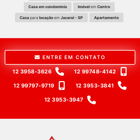
Casa em condomínio
Imóvel
em
Centro
Casa
para
locação
em
Jacareí - SP
Apartamento
ENTRE EM CONTATO
12 3958-3626
12 99748-4142
12 99797-9719
12 3953-3841
12 3953-3947