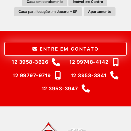
Casa em condomínio
Imóvel
em
Centro
Casa
para
locação
em
Jacareí - SP
Apartamento
ENTRE EM CONTATO
12 3958-3626
12 99748-4142
12 99797-9719
12 3953-3841
12 3953-3947