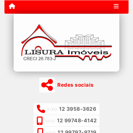
Redes sociais
12 3958-3626
FIXO
12 99748-4142
VIVO
12 99797-9719
VIVO