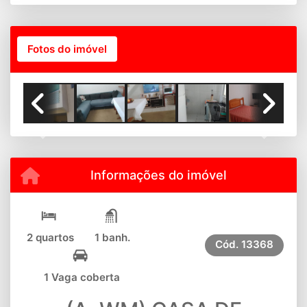
Fotos do imóvel
Previous
Next
Informações do imóvel
2 quartos
1 banh.
Cód.
13368
1 Vaga coberta