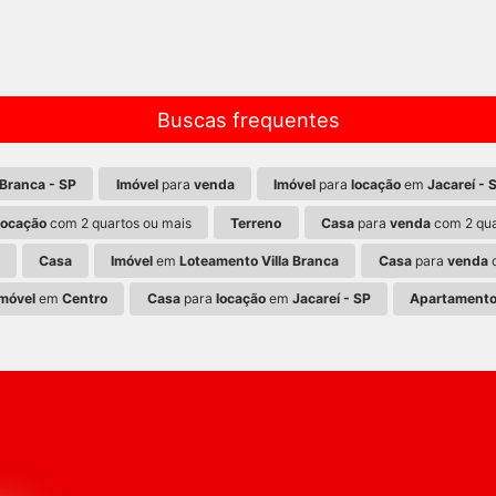
Buscas frequentes
Branca - SP
Imóvel
para
venda
Imóvel
para
locação
em
Jacareí - 
locação
com 2 quartos ou mais
Terreno
Casa
para
venda
com 2 qua
Casa
Imóvel
em
Loteamento Villa Branca
Casa
para
venda
c
Imóvel
em
Centro
Casa
para
locação
em
Jacareí - SP
Apartament