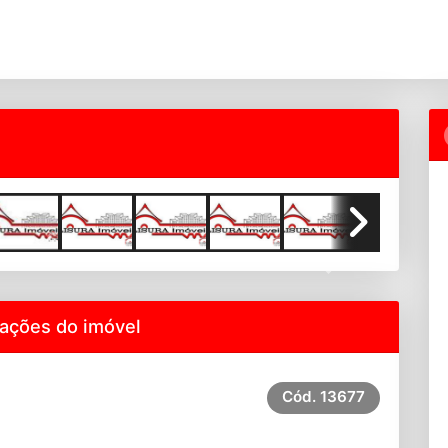
Next
ações do imóvel
Cód.
13677