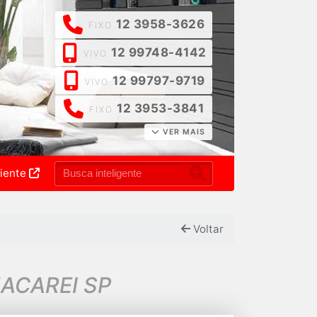
12 3958-3626
FIXO
12 99748-4142
VIVO
12 99797-9719
VIVO
12 3953-3841
FIXO
VER MAIS
liente
Voltar
JACAREI SP