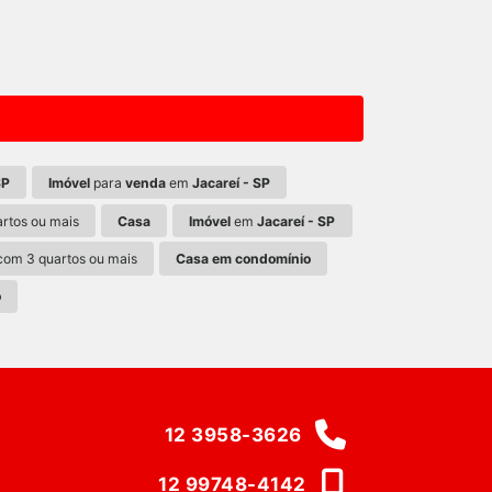
SP
Imóvel
para
venda
em
Jacareí - SP
rtos ou mais
Casa
Imóvel
em
Jacareí - SP
om 3 quartos ou mais
Casa em condomínio
o
12 3958-3626
12 99748-4142