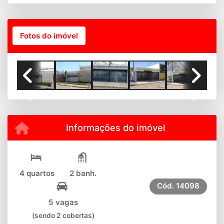
Fotos do imóvel
Previous
Next
Informações do imóvel
4 quartos
2 banh.
Cód.
14098
5 vagas
(sendo 2 cobertas)