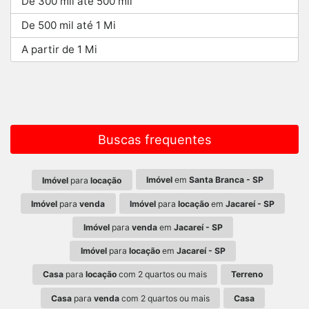
De 300 mil até 500 mil
De 500 mil até 1 Mi
A partir de 1 Mi
Buscas frequentes
Imóvel
em
Santa Branca - SP
Imóvel
para
locação
Imóvel
para
venda
Imóvel
para
locação
em
Jacareí - SP
Imóvel
para
venda
em
Jacareí - SP
Imóvel
para
locação
em
Jacareí - SP
Casa
para
locação
com 2 quartos ou mais
Terreno
Casa
para
venda
com 2 quartos ou mais
Casa