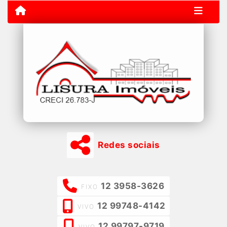
Redes sociais
12 3958-3626
FIXO
12 99748-4142
VIVO
12 99797-9719
VIVO