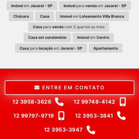
Imóvel
em
Jacareí - SP
Imóvel
para
venda
em
Jacareí - SP
Chácara
Casa
Imóvel
em
Loteamento Villa Branca
Casa
para
venda
com 3 quartos ou mais
Casa em condomínio
Imóvel
em
Centro
Casa
para
locação
em
Jacareí - SP
Apartamento
ENTRE EM CONTATO
12 3958-3626
12 99748-4142
12 99797-9719
12 3953-3841
12 3953-3947