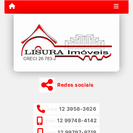
Redes sociais
12 3958-3626
FIXO
12 99748-4142
VIVO
12 99797-9719
VIVO