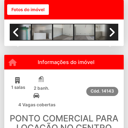
Fotos do imóvel
Previous
Next
Informações do imóvel
1 salas
2 banh.
Cód.
14143
4 Vagas cobertas
PONTO COMERCIAL PARA
LOCAÇÃO NO CENTRO