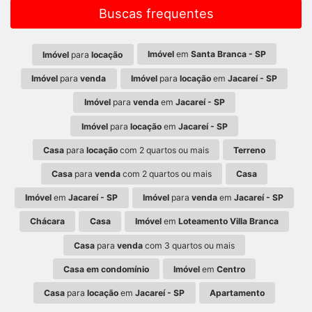
Buscas frequentes
Imóvel
em
Santa Branca - SP
Imóvel
para
locação
Imóvel
para
venda
Imóvel
para
locação
em
Jacareí - SP
Imóvel
para
venda
em
Jacareí - SP
Imóvel
para
locação
em
Jacareí - SP
Casa
para
locação
com 2 quartos ou mais
Terreno
Casa
para
venda
com 2 quartos ou mais
Casa
Imóvel
em
Jacareí - SP
Imóvel
para
venda
em
Jacareí - SP
Chácara
Casa
Imóvel
em
Loteamento Villa Branca
Casa
para
venda
com 3 quartos ou mais
Casa em condomínio
Imóvel
em
Centro
Casa
para
locação
em
Jacareí - SP
Apartamento