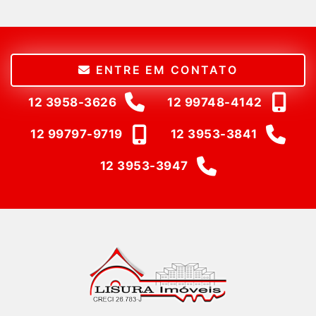
ENTRE EM CONTATO
12 3958-3626
12 99748-4142
12 99797-9719
12 3953-3841
12 3953-3947