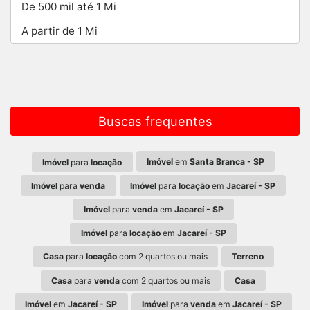
De 500 mil até 1 Mi
A partir de 1 Mi
Buscas frequentes
Imóvel
em
Santa Branca - SP
Imóvel
para
locação
Imóvel
para
venda
Imóvel
para
locação
em
Jacareí - SP
Imóvel
para
venda
em
Jacareí - SP
Imóvel
para
locação
em
Jacareí - SP
Casa
para
locação
com 2 quartos ou mais
Terreno
Casa
para
venda
com 2 quartos ou mais
Casa
Imóvel
em
Jacareí - SP
Imóvel
para
venda
em
Jacareí - SP