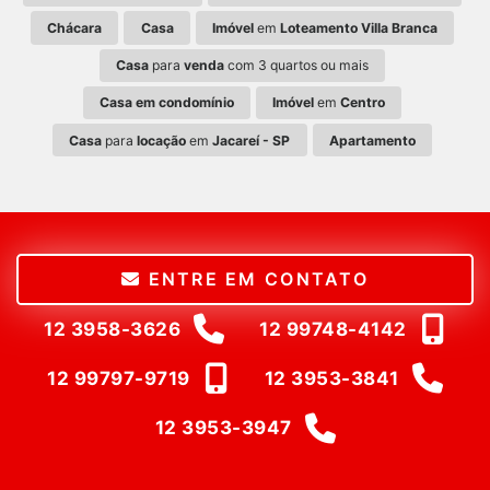
Chácara
Casa
Imóvel
em
Loteamento Villa Branca
Casa
para
venda
com 3 quartos ou mais
Casa em condomínio
Imóvel
em
Centro
Casa
para
locação
em
Jacareí - SP
Apartamento
ENTRE EM CONTATO
12 3958-3626
12 99748-4142
12 99797-9719
12 3953-3841
12 3953-3947