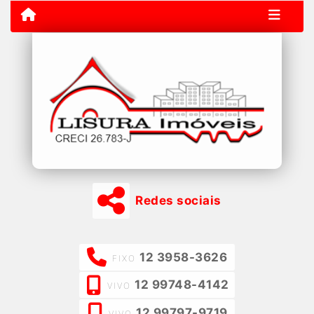
Redes sociais
12 3958-3626
FIXO
12 99748-4142
VIVO
12 99797-9719
VIVO