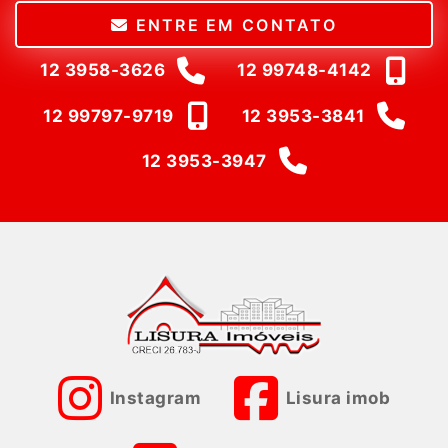
ENTRE EM CONTATO
12 3958-3626
12 99748-4142
12 99797-9719
12 3953-3841
12 3953-3947
Instagram
Lisura imob