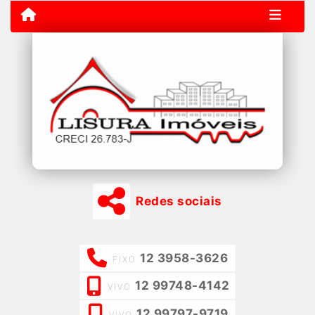
Redes sociais
12 3958-3626
FIXO
12 99748-4142
VIVO
12 99797-9719
VIVO