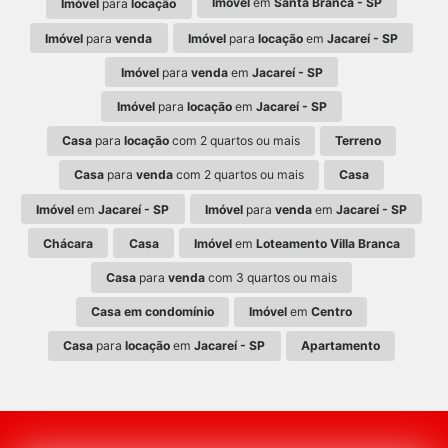
Imóvel
em
Santa Branca - SP
Imóvel
para
locação
Imóvel
para
venda
Imóvel
para
locação
em
Jacareí - SP
Imóvel
para
venda
em
Jacareí - SP
Imóvel
para
locação
em
Jacareí - SP
Casa
para
locação
com 2 quartos ou mais
Terreno
Casa
para
venda
com 2 quartos ou mais
Casa
Imóvel
em
Jacareí - SP
Imóvel
para
venda
em
Jacareí - SP
Chácara
Casa
Imóvel
em
Loteamento Villa Branca
Casa
para
venda
com 3 quartos ou mais
Casa em condomínio
Imóvel
em
Centro
Casa
para
locação
em
Jacareí - SP
Apartamento